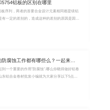
和5754铝板的区别在哪里
5系铝板序列，两者的首要合金设计元素相同都是镁铝
是有一定的差别的，造成这种的差别的原因是因为
你晓得做好的5052铝卷的防腐蚀工作都有哪些么？一起来了解下
到一个重要的作用"防腐蚀".哪么你晓得做好铝卷
山东铝合金卷材批发小编就为大家分享以下5点…