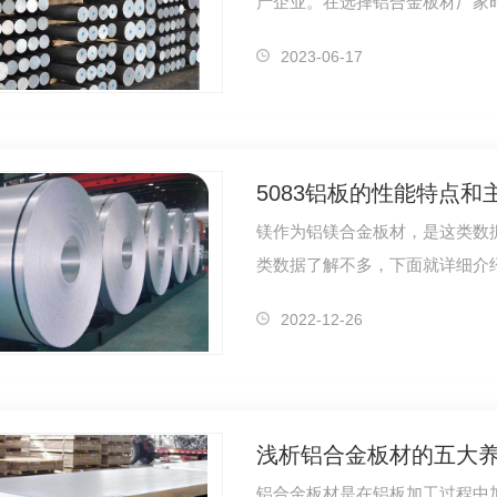
产企业。在选择铝合金板材厂家
先，选择…
2023-06-17
5083铝板的性能特点
镁作为铝镁合金板材，是这类数
类数据了解不多，下面就详细介
的数据。…
3铝板
5754铝板
2022-12-26
浅析铝合金板材的五大
铝合金板材是在铝板加工过程中